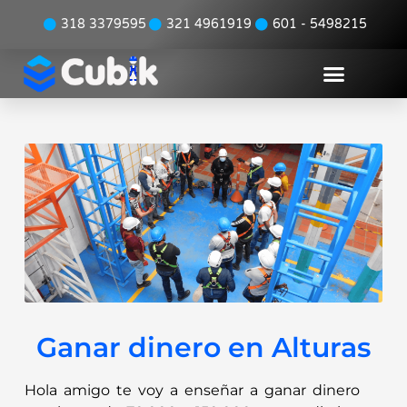
318 3379595
321 4961919
601 - 5498215
CURSOS DE ALTURAS
PROGRAMA DE EMERGENCIAS
INSPECCIÓN DE EQUIPOS
Ganar dinero en Alturas
Hola amigo te voy a enseñar a ganar dinero