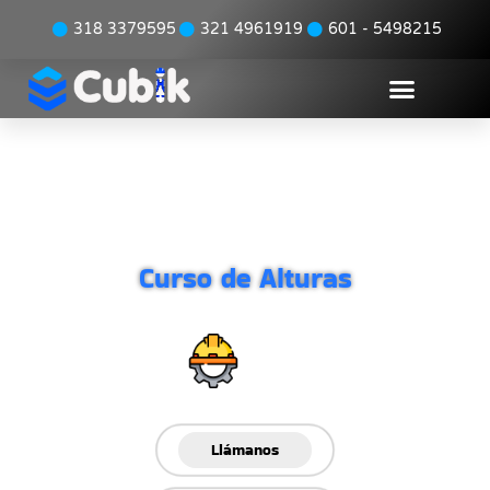
318 3379595
321 4961919
601 - 5498215
CURSOS DE ALTURAS
PROGRAMA DE EMERGENCIAS
INSPECCIÓN DE EQUIPOS
Curso de Alturas
Adquiere tu Curso de
Alturas
Certificado
Llámanos